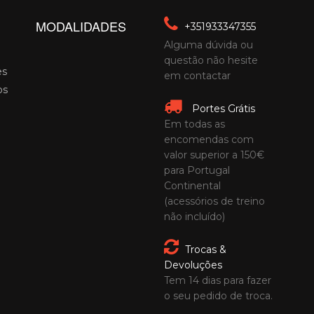
MODALIDADES
+351933347355
Alguma dúvida ou
questão não hesite
es
em contactar
os
Portes Grátis
Em todas as
encomendas com
valor superior a 150€
para Portugal
Continental
(acessórios de treino
não incluído)
Trocas &
Devoluções
Tem 14 dias para fazer
o seu pedido de troca.