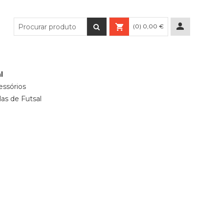
(0) 0,00 €
l
essórios
las de Futsal