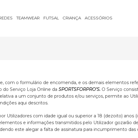
FUTEBOL
LIFESTYLE
REDES
TEAMWEAR
FUTSAL
CRIANÇA
ACESSÓRIOS
e, com o formulário de encomenda, e os demais elementos refe
o do Serviço Loja Online da
SPORTSFORPRO’S.
O Serviço consist
lativa a um conjunto de produtos e/ou serviços, permite ao Util
ndições aqui descritos.
 Utilizadores com idade igual ou superior a 18 (dezoito) anos (i
elementos e informações transmitidos pelo Utilizador gozarão de
podendo este alegar a falta de assinatura para incumprimento das