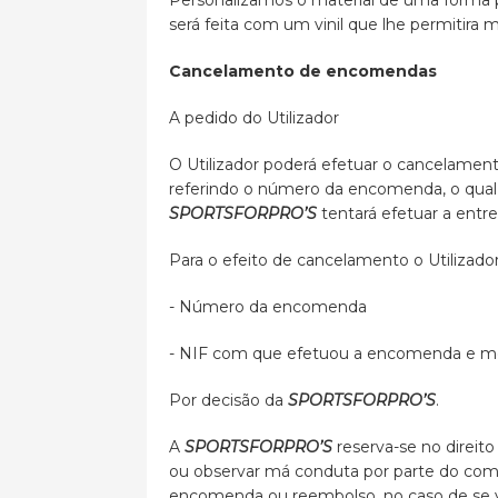
Personalizamos o material de uma forma p
será feita com um vinil que lhe permitir
Cancelamento de encomendas
A pedido do Utilizador
O Utilizador poderá efetuar o cancelamen
referindo o número da encomenda, o qual
SPORTSFORPRO’S
tentará efetuar a entr
Para o efeito de cancelamento o Utilizado
- Número da encomenda
- NIF com que efetuou a encomenda e m
Por decisão da
SPORTSFORPRO’S
.
A
SPORTSFORPRO’S
reserva-se no direit
ou observar má conduta por parte do com
encomenda ou reembolso, no caso de se ve