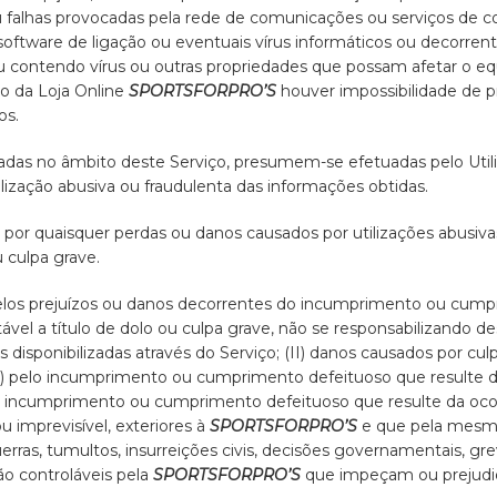
falhas provocadas pela rede de comunicações ou serviços de co
software de ligação ou eventuais vírus informáticos ou decorre
 ou contendo vírus ou outras propriedades que possam afetar o e
co da Loja Online
SPORTSFORPRO’S
houver impossibilidade de p
os.
adas no âmbito deste Serviço, presumem-se efetuadas pelo Utili
lização abusiva ou fraudulenta das informações obtidas.
 por quaisquer perdas ou danos causados por utilizações abusiv
 culpa grave.
elos prejuízos ou danos decorrentes do incumprimento ou cumpr
ável a título de dolo ou culpa grave, não se responsabilizando d
 disponibilizadas através do Serviço; (II) danos causados por culp
(III) pelo incumprimento ou cumprimento defeituoso que resulte 
lo incumprimento ou cumprimento defeituoso que resulte da ocor
ou imprevisível, exteriores à
SPORTSFORPRO’S
e que pela mesma
uerras, tumultos, insurreições civis, decisões governamentais, g
ão controláveis pela
SPORTSFORPRO’S
que impeçam ou prejud