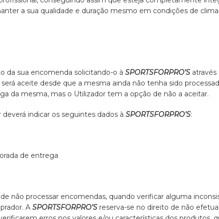
rofissional, conseguindo assim que esteja completamente integ
a manter a sua qualidade e duração mesmo em condições de clima 
to da sua encomenda solicitando-o à
SPORTSFORPRO’S
através
 será aceite desde que a mesma ainda não tenha sido processad
ega da mesma, mas o Utilizador tem a opção de não a aceitar.
r deverá indicar os seguintes dados à
SPORTSFORPRO’S
:
orada de entrega
o de não processar encomendas, quando verificar alguma incons
prador. A
SPORTSFORPRO’S
reserva-se no direito de não efet
rificarem erros nos valores e/ou características dos produtos