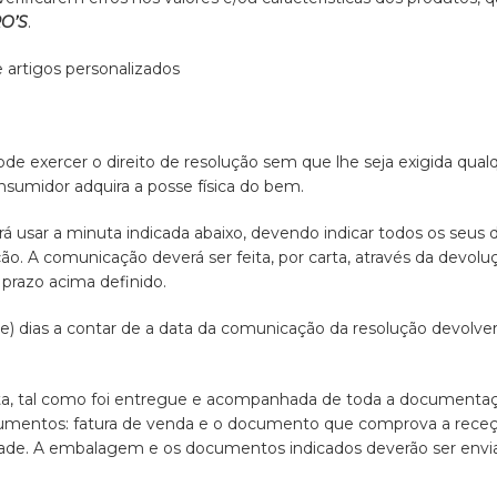
O’S
.
 artigos personalizados
ode exercer o direito de resolução sem que lhe seja exigida qua
nsumidor adquira a posse física do bem.
erá usar a minuta indicada abaixo, devendo indicar todos os seus d
ção. A comunicação deverá ser feita, por carta, através da devol
prazo acima definido.
e) dias a contar de a data da comunicação da resolução devolve
, tal como foi entregue e acompanhada de toda a documentação
umentos: fatura de venda e o documento que comprova a receç
idade. A embalagem e os documentos indicados deverão ser envi