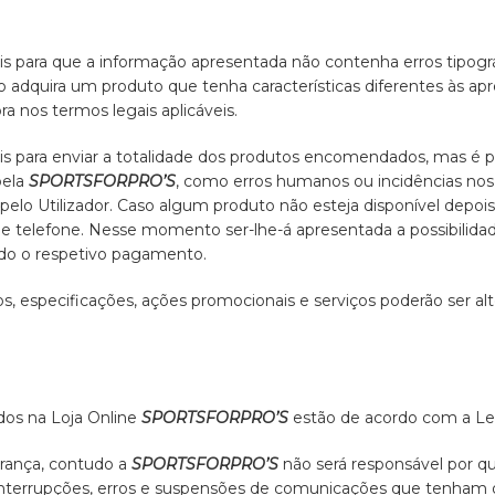
eis para que a informação apresentada não contenha erros tipog
 adquira um produto que tenha características diferentes às apr
a nos termos legais aplicáveis.
eis para enviar a totalidade dos produtos encomendados, mas é 
pela
SPORTSFORPRO’S
, como erros humanos ou incidências nos 
pelo Utilizador. Caso algum produto não esteja disponível depoi
s de telefone. Nesse momento ser-lhe-á apresentada a possibili
ado o respetivo pagamento.
s, especificações, ações promocionais e serviços poderão ser a
dos na Loja Online
SPORTSFORPRO’S
estão de acordo com a Le
urança, contudo a
SPORTSFORPRO’S
não será responsável por qua
, interrupções, erros e suspensões de comunicações que tenham 