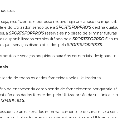
impostos.
 seja, insuficiente, e por esse motivo haja um atraso ou impos
de é do Utilizador, sendo que a
SPORTSFORPRO’S
declina qualq
es, a
SPORTSFORPRO’S
reserva-se no direto de eliminar futuras
ços disponibilizados em simultâneo pela
SPORTSFORPRO’S
ao me
isquer serviços disponibilizados pela
SPORTSFORPRO’S
.
rodutos e serviços adquiridos para fins comerciais, designadam
oais
alidade de todos os dados fornecidos pelos Utilizadores.
lário de encomenda como sendo de fornecimento obrigatório são
xatidão dos dados fornecidos pelo Utilizador são da sua única e i
TSFORPRO’S
.
ocessados e armazenados informaticamente e destinam-se a ser u
al com o Utilizador e, em caso de autorização pelo Utilizador, 