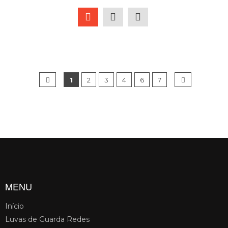
1
2
3
4
6
7
MENU
Início
Luvas de Guarda Redes