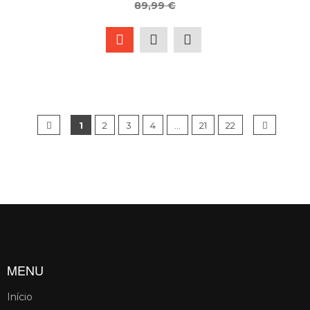
89,99 €
1
2
3
4
…
21
22
MENU
Início