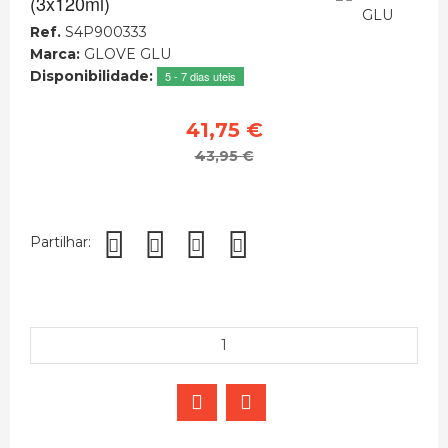
(3x120ml)
Ref.
S4P900333
Marca:
GLOVE GLU
Disponibilidade:
5 - 7 dias uteis
41,75 €
43,95 €
Partilhar: