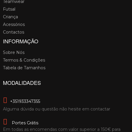
Teamwear
Futsal
Criança
Acessórios
Contactos
INFORMAÇÃO
Sobre Nós
Termos & Condições
Tabela de Tamanhos
MODALIDADES
+351933347355
Alguma dúvida ou questão não hesite em contactar
Portes Grátis
Em todas as encomendas com valor superior a 150€ para