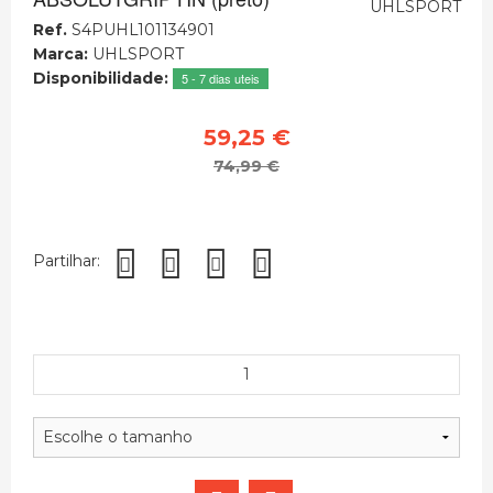
Ref.
S4PUHL101134901
Marca:
UHLSPORT
Disponibilidade:
5 - 7 dias uteis
59,25 €
74,99 €
Partilhar: