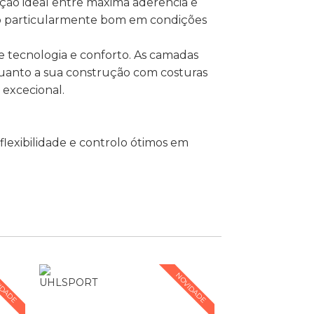
ção ideal entre máxima aderência e
ho particularmente bom em condições
e tecnologia e conforto. As camadas
quanto a sua construção com costuras
 excecional.
lexibilidade e controlo ótimos em
IDADE
NOVIDADE