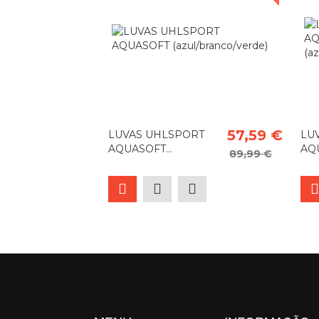
57,59 €
LUVAS UHLSPORT
LU
AQUASOFT...
AQU
89,99 €