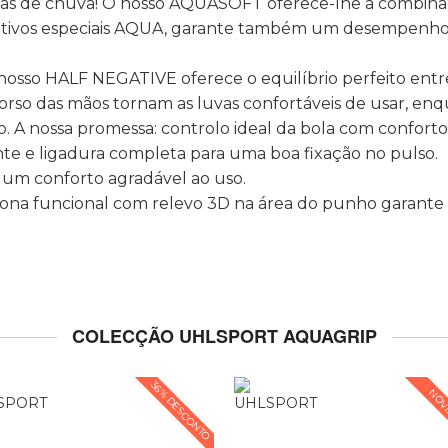
dias de chuva! O nosso AQUASOFT oferece-lhe a combina
s aditivos especiais AQUA, garante também um desempen
nosso HALF NEGATIVE oferece o equilíbrio perfeito entr
dorso das mãos tornam as luvas confortáveis de usar, en
o. A nossa promessa: controlo ideal da bola com conforto
vente e ligadura completa para uma boa fixação no pulso.
e um conforto agradável ao uso.
ona funcional com relevo 3D na área do punho garante f
COLECÇÃO UHLSPORT AQUAGRIP
36% DESCONTO
NOV