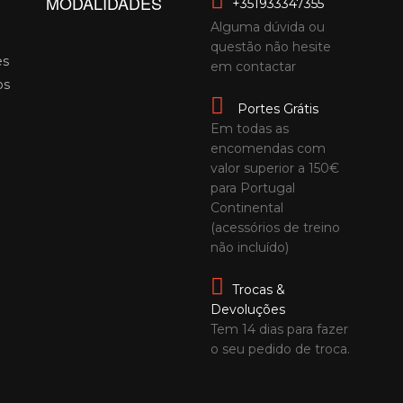
MODALIDADES
+351933347355
Alguma dúvida ou
questão não hesite
es
em contactar
os
Portes Grátis
Em todas as
encomendas com
valor superior a 150€
para Portugal
Continental
(acessórios de treino
não incluído)
Trocas &
Devoluções
Tem 14 dias para fazer
o seu pedido de troca.