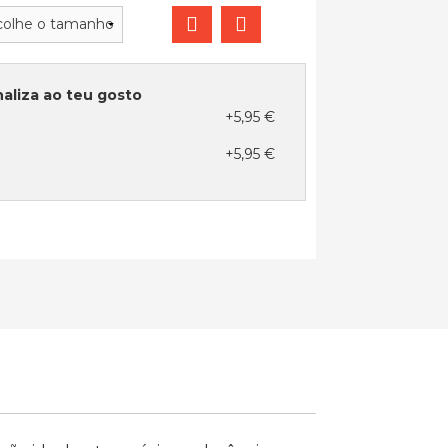
aliza ao teu gosto
+5,95 €
+5,95 €