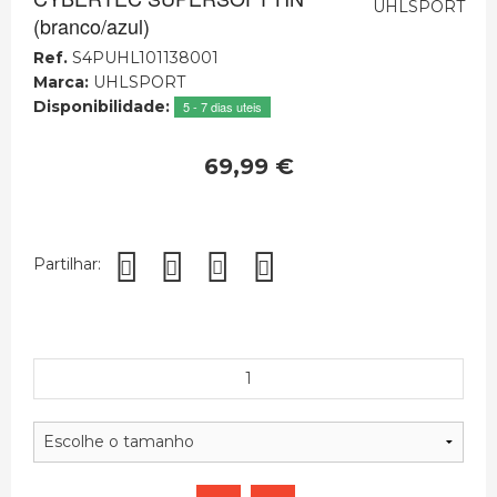
(branco/azul)
Ref.
S4PUHL101138001
Marca:
UHLSPORT
Disponibilidade:
5 - 7 dias uteis
69,99 €
Partilhar: