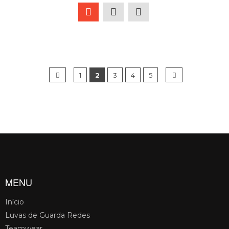
1
2
3
4
5
MENU
Início
Luvas de Guarda Redes
Teamwear